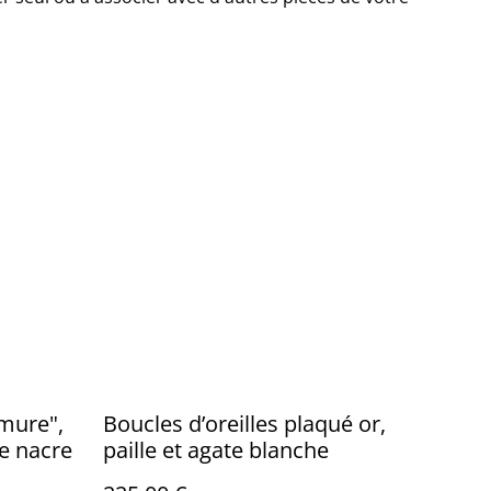
rmure",
Boucles d’oreilles plaqué or,
de nacre
paille et agate blanche