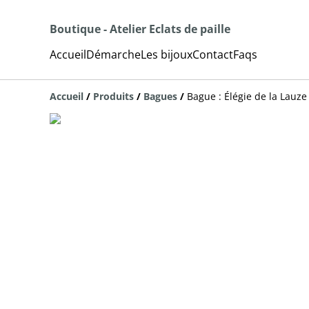
Boutique - Atelier Eclats de paille
Accueil
Démarche
Les bijoux
Contact
Faqs
Accueil
/
Produits
/
Bagues
/
Bague : Élégie de la Lauze 