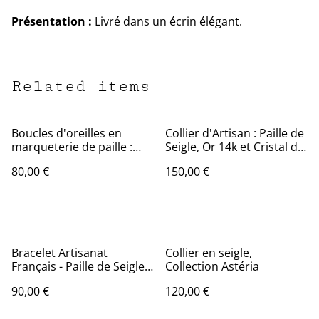
Présentation :
Livré dans un écrin élégant.
Related items
Boucles d'oreilles en
Collier d'Artisan : Paille de
marqueterie de paille :
Seigle, Or 14k et Cristal de
Une création
Bohème
80,00 €
150,00 €
contemporaine aux
accents traditionnels.
Bracelet Artisanat
Collier en seigle,
Français - Paille de Seigle
Collection Astéria
de Lozère
90,00 €
120,00 €