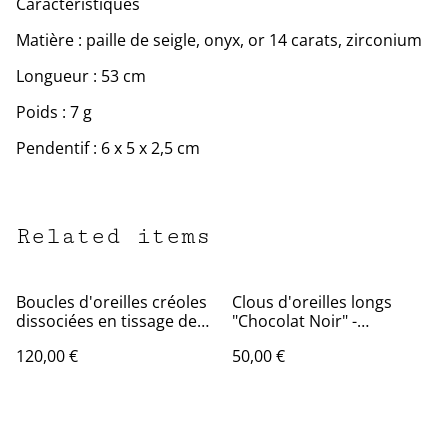
Caractéristiques
Matière : paille de seigle, onyx, or 14 carats, zirconium
Longueur : 53 cm
Poids : 7 g
Pendentif : 6 x 5 x 2,5 cm
Related items
Boucles d'oreilles créoles
Clous d'oreilles longs
dissociées en tissage de
"Chocolat Noir" -
paille de seigle
Marqueterie de paille de
120,00 €
50,00 €
seigle teintée - Fabrication
artisanale