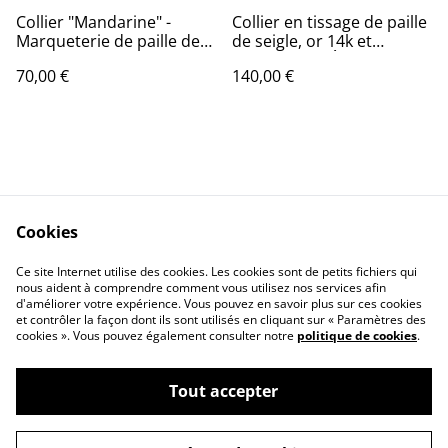
Collier "Mandarine" -
Collier en tissage de paille
Marqueterie de paille de
de seigle, or 14k et
seigle et argent 925
zirconiums - Élégant et
70,00 €
140,00 €
raffiné
Cookies
Mentions légales
Respect vie privée
Ce site Internet utilise des cookies. Les cookies sont de petits fichiers qui
Politique des cookies
Contact
nous aident à comprendre comment vous utilisez nos services afin
d'améliorer votre expérience. Vous pouvez en savoir plus sur ces cookies
et contrôler la façon dont ils sont utilisés en cliquant sur « Paramètres des
cookies ». Vous pouvez également consulter notre
politique de cookies
.
Tout accepter
©
2026
Boutique - Atelier Eclats de paille