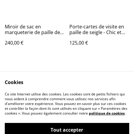
Miroir de sac en
Porte-cartes de visite en
marqueterie de paille de
paille de seigle - Chic et
seigle - Un accessoire
original
240,00 €
125,00 €
unique et raffiné
Cookies
Mentions légales
Respect vie privée
Ce site Internet utilise des cookies. Les cookies sont de petits fichiers qui
Politique des cookies
Contact
nous aident à comprendre comment vous utilisez nos services afin
d'améliorer votre expérience. Vous pouvez en savoir plus sur ces cookies
et contrôler la façon dont ils sont utilisés en cliquant sur « Paramètres des
cookies ». Vous pouvez également consulter notre
politique de cookies
.
Tout accepter