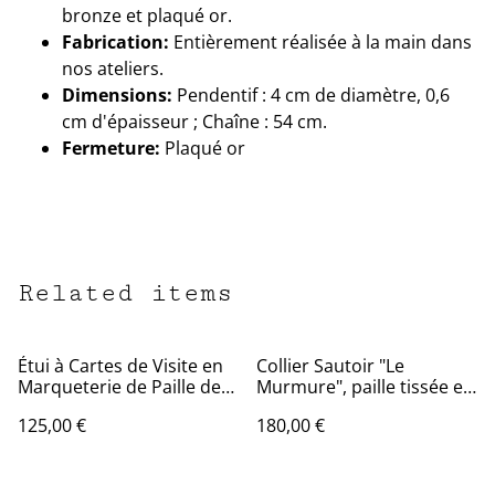
bronze et plaqué or.
Fabrication:
Entièrement réalisée à la main dans
nos ateliers.
Dimensions:
Pendentif : 4 cm de diamètre, 0,6
cm d'épaisseur ; Chaîne : 54 cm.
Fermeture:
Plaqué or
Related items
Étui à Cartes de Visite en
Collier Sautoir "Le
Marqueterie de Paille de
Murmure", paille tissée et
Seigle - Motif
perles de nacre
125,00 €
180,00 €
Géométrique Abstrait