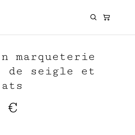
en marqueterie
e de seigle et
rats
 €