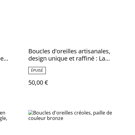
Boucles d'oreilles artisanales,
de
design unique et raffiné : La
t
paille se pare de perles
ÉPUISÉ
50,00 €