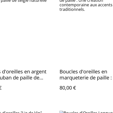
 d'oreilles en argent
Boucles d'oreilles en
ruban de paille de
marqueterie de paille 
aturelle
création contemporain
€
80,00 €
accents traditionnels.