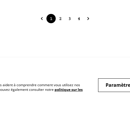
1
2
3
4
Respect vie privée
Politique des cookies
Cont
Paramètre
 nous aident à comprendre comment vous utilisez nos
 pouvez également consulter notre
politique sur les