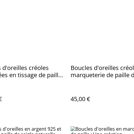
 d'oreilles créoles
Boucles d'oreilles créo
ées en tissage de paille
marqueterie de paille 
le
seigle, France
€
45,00 €