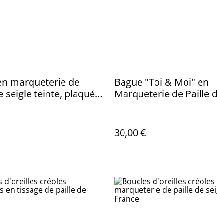
en marqueterie de
Bague "Toi & Moi" en
e seigle teinte, plaqué
Marqueterie de Paille 
 résine et zirconium,
Seigle - Pièce Unique e
nique fabriquée à la
Artisanale
 France.
30,00 €