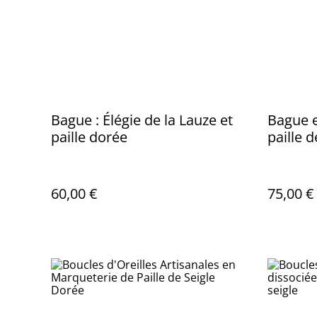
Bague : Élégie de la Lauze et
Bague 
paille dorée
paille d
argent,
pièce u
main en
60,00 €
75,00 €